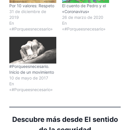
Por 10 valores: Respeto
El cuento de Pedro y el
31 de diciembre de
«Coronavirus»
2019
26 de marzo de 2020
En
En
«#Porqueesnecesario»
«#Porqueesnecesario»
#Porqueesnecesario.
Inicio de un movimiento
10 de mayo de 2017
En
«#Porqueesnecesario»
Descubre más desde El sentido
de la seguridad