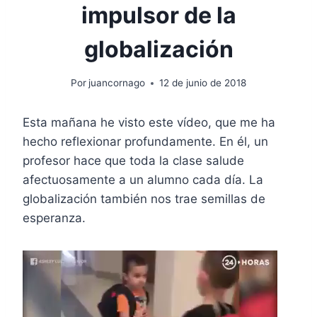
impulsor de la
globalización
Por
juancornago
12 de junio de 2018
Esta mañana he visto este vídeo, que me ha
hecho reflexionar profundamente. En él, un
profesor hace que toda la clase salude
afectuosamente a un alumno cada día. La
globalización también nos trae semillas de
esperanza.
R
e
p
r