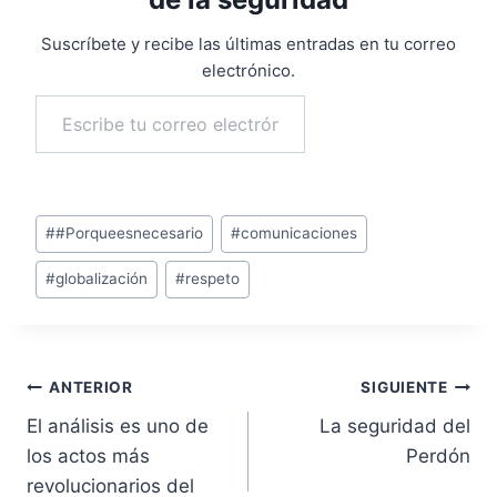
Suscríbete y recibe las últimas entradas en tu correo
electrónico.
Escribe tu correo electrónico…
Suscribirse
Etiquetas
#
#Porqueesnecesario
#
comunicaciones
de
#
globalización
#
respeto
la
entrada:
Navegación
ANTERIOR
SIGUIENTE
El análisis es uno de
La seguridad del
de
los actos más
Perdón
entradas
revolucionarios del