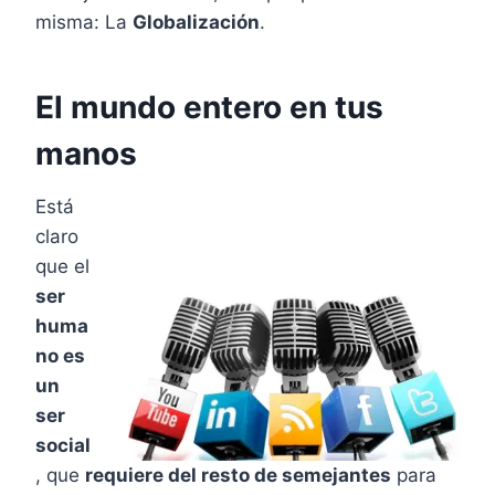
misma: La
Globalización
.
El mundo entero en tus
manos
Está
claro
que el
ser
huma
no es
un
ser
social
, que
requiere del resto de semejantes
para