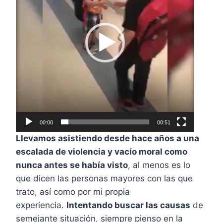
o
d
u
c
t
o
r
d
e
00:00
00:51
v
Llevamos asistiendo desde hace años a una
í
escalada de violencia y vacío moral como
d
nunca antes se había visto
, al menos es lo
e
que dicen las personas mayores con las que
o
trato, así como por mi propia
experiencia.
Intentando buscar las causas
de
semejante situación, siempre pienso en la