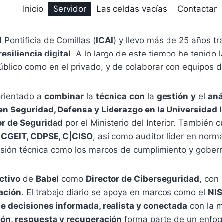
D
Inicio
Servidor
Las celdas vacías
Contactar
 Pontificia de Comillas (
ICAI
) y llevo más de 25 años t
resiliencia digital
. A lo largo de este tiempo he tenido
 público como en el privado, y de colaborar con equipos 
orientado a
combinar
la
técnica
con
la
gestión
y
el
aná
en Seguridad, Defensa y Liderazgo en la Universidad I
or de Seguridad
por el Ministerio del Interior. También 
 CGEIT, CDPSE, C|CISO
, así como auditor líder en nor
visión técnica como los marcos de cumplimiento y gober
ctivo
de
Babel
como
Director de Ciberseguridad
, con
zación
. El trabajo diario se apoya en marcos como el
NI
e decisiones informada, realista y conectada
con la m
ión, respuesta y recuperación
forma parte de un enfoq