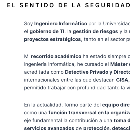
Saltar
EL SENTIDO DE LA SEGURIDA
al
contenido
Soy
Ingeniero Informático
por la Universidad
el
gobierno de TI
, la
gestión de riesgos
y la
proyectos estratégicos
, tanto en el sector
Mi
recorrido académico
ha estado siempre 
Ingeniería Informática, he cursado el
Máster 
acreditada como
Detective Privado y Direct
internacionales entre las que destacan
CISA,
permitido trabajar con profundidad tanto la 
En la actualidad, formo parte del
equipo dire
como una
función transversal en la organi
eje fundamental la contribución a una
toma d
servicios avanzados
de
protección, detecc