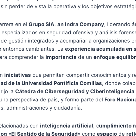
sin perder de vista la operativa y los objetivos estratég
arrera en el
Grupo SIA
,
an Indra Company
, liderando 
s especializados en seguridad ofensiva y análisis foren
 de gestión integrados y acompañar a organizaciones en
te entornos cambiantes. La
experiencia acumulada en 
para comprender la
importancia
de un
enfoque
equilib
n
iniciativas
que permiten compartir conocimientos y ref
d de la Universidad Pontificia Comillas,
donde colabo
rijo la
Cátedra de Ciberseguridad y Ciberinteligencia
 una perspectiva de país, y formo parte del
Foro Nacion
, administraciones y ciudadanía.
elacionadas con
inteligencia artificial
, c
umplimiento no
log
«
El Sentido de la Seguridad
» como
espacio
de
ref