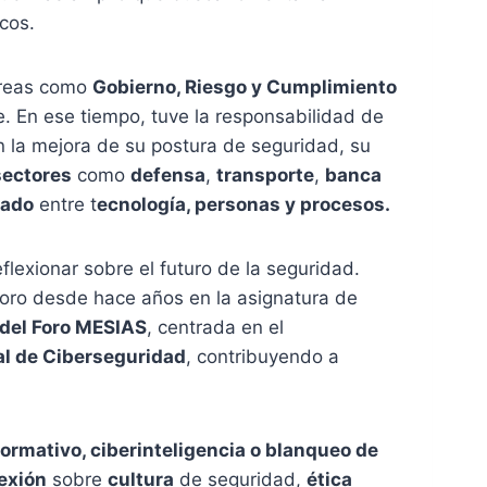
icos.
áreas como
Gobierno, Riesgo y Cumplimiento
se. En ese tiempo, tuve la responsabilidad de
 la mejora de su postura de seguridad, su
sectores
como
defensa
,
transporte
,
banca
rado
entre t
ecnología, personas y procesos.
lexionar sobre el futuro de la seguridad.
ro desde hace años en la asignatura de
 del Foro MESIAS
, centrada en el
al de Ciberseguridad
, contribuyendo a
rmativo, ciberinteligencia o blanqueo de
lexión
sobre
cultura
de seguridad,
ética