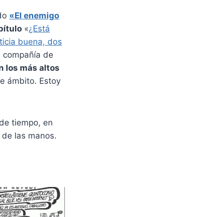
ado
«El enemigo
pítulo
«
¿Está
ticia buena, dos
en compañía de
n los más altos
e ámbito. Estoy
de tiempo, en
a de las manos.