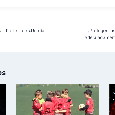
s… Parte II de «Un día
¿Protegen la
adecuadament
es