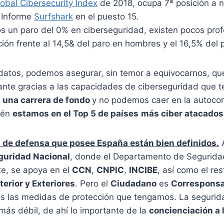
obal Cibersecurity Index
de 2018, ocupa 7ª posición a n
 Informe
Surfshark
en el puesto 15.
s un paro del 0% en ciberseguridad, existen pocos prof
ción frente al 14,5& del paro en hombres y el 16,5% del 
datos, podemos asegurar, sin temor a equivocarnos, q
ante gracias a las capacidades de ciberseguridad que 
 una carrera de fondo
y no podemos caer en la autoco
ién
estamos en el Top 5 de países
más ciber atacados
de defensa que posee España están bien definidos.
A
guridad Nacional
, donde el Departamento de Segurida
e, se apoya en el
CCN
,
CNPIC
,
INCIBE
, así como el res
terior y Exteriores
. Pero el
Ciudadano
es
Correspons
as las medidas de protección que tengamos. La segurid
más débil, de ahí lo importante de la
concienciación a 