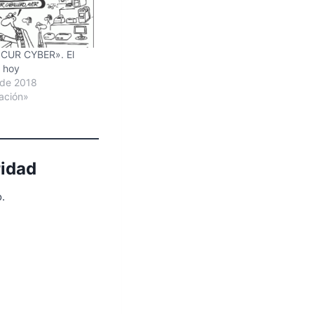
ICUR CYBER». El
, hoy
 de 2018
ación»
ridad
.
Suscribirse