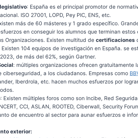
legislativo
: España es el principal promotor de normati
acional. ISO 27001, LOPD, Pey PIC, ENS, etc.
Existen más de 60 másteres y 1 grado específico. Gran
esfuerzos en conseguir los alumnos que terminan estos 
us Organizaciones. Existen multitud de
certificaciones
d
. Existen 104 equipos de investigación en España. se e
n 2023, de más del 62%, según Gartner.
ocial
: múltiples organizaciones ofrecen gratuitamente l
e ciberseguridad, a los ciudadanos. Empresas como
BB
ander, Iberdrola, etc. hacen muchos esfuerzos por logra
todos.
o
: Existen múltiples foros como son Incibe, Red Segurid
CERT, CCI, ASLAN, ROOTED, Ciberwall, Security Forum
unto de encuentro al sector para aunar esfuerzos e inf
to exterior: