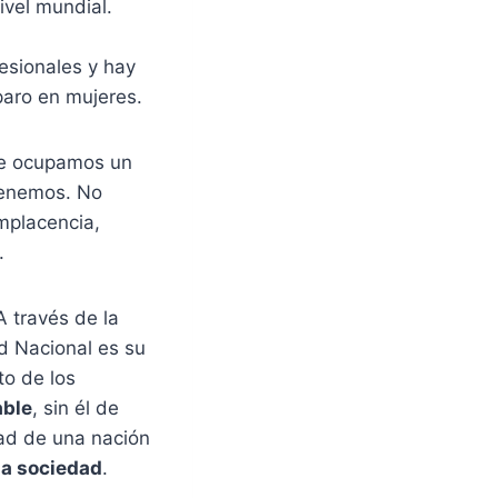
ivel mundial.
esionales y hay
paro en mujeres.
ue ocupamos un
tenemos. No
mplacencia,
.
 través de la
d Nacional es su
to de los
able
, sin él de
ad de una nación
la sociedad
.