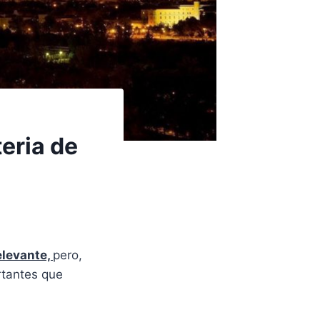
eria de
elevante,
pero,
rtantes que