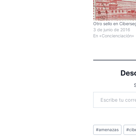
Otro sello en Ciberse
3 de junio de 2016
En «Concienciación»
Desc
S
Escribe tu correo electrónico…
Etiquetas
#
amenazas
#
cib
de