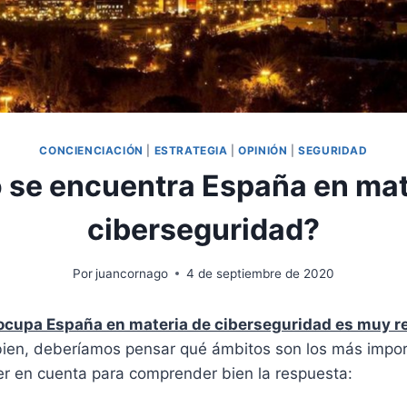
CONCIENCIACIÓN
|
ESTRATEGIA
|
OPINIÓN
|
SEGURIDAD
se encuentra España en mat
ciberseguridad?
Por
juancornago
4 de septiembre de 2020
 ocupa España en materia de ciberseguridad es muy r
bien, deberíamos pensar qué ámbitos son los más impo
r en cuenta para comprender bien la respuesta: