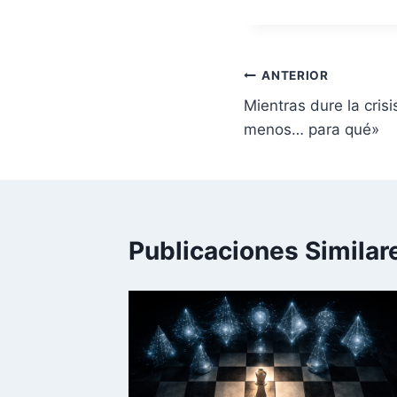
la
entrada:
Navegación
ANTERIOR
Mientras dure la crisi
de
menos… para qué»
entradas
Publicaciones Similar