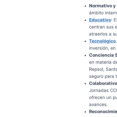
Normativo y 
ámbito intern
Educativo
: 
centran sus 
atraerlos a s
Tecnológico
inversión, e
Conciencia S
en materia d
Repsol, Sant
seguro para 
Colaborativ
Jornadas CCN
ofrecen un p
avances.
Reconocimien