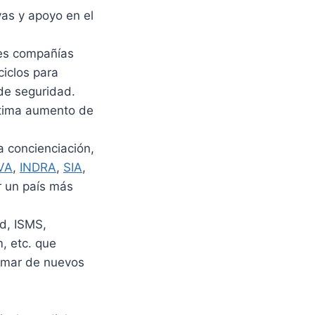
vas y apoyo en el
des compañías
ciclos para
e seguridad.
stima aumento de
a concienciación,
VA
,
INDRA
,
SIA
,
r un país más
ad, ISMS,
, etc. que
ormar de nuevos