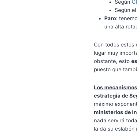
Según
Gl
Según el
Paro
: tenemo
una alta rota
Con todos estos 
lugar muy import
obstante, esto
es
puesto que tamb
Los mecanismos 
estrategia de Se
máximo exponent
ministerios de In
nada servirá tod
la da su eslabón 