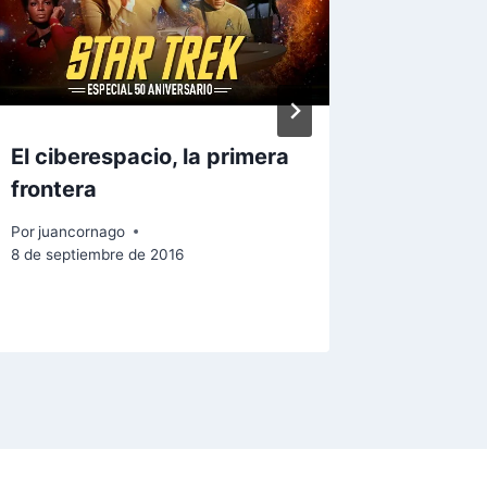
El ciberespacio, la primera
Si real
frontera
paz, pr
guerra
Por
juancornago
8 de septiembre de 2016
Por
juanco
30 de agos