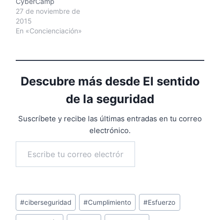
CyberCamp
27 de noviembre de
2015
En «Concienciación»
Descubre más desde El sentido
de la seguridad
Suscríbete y recibe las últimas entradas en tu correo
electrónico.
Escribe tu correo electrónico…
Suscribirse
Etiquetas
#
ciberseguridad
#
Cumplimiento
#
Esfuerzo
de