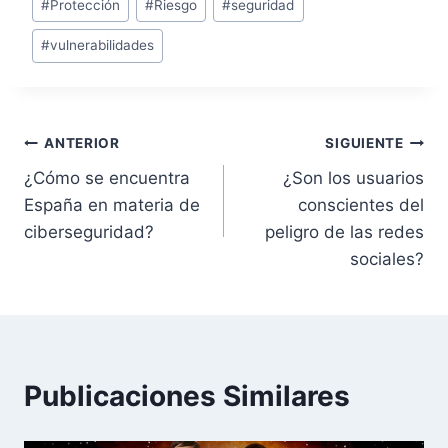
#
Protección
#
Riesgo
#
seguridad
la
entrada:
#
vulnerabilidades
Navegación
ANTERIOR
SIGUIENTE
¿Cómo se encuentra
¿Son los usuarios
de
España en materia de
conscientes del
entradas
ciberseguridad?
peligro de las redes
sociales?
Publicaciones Similares