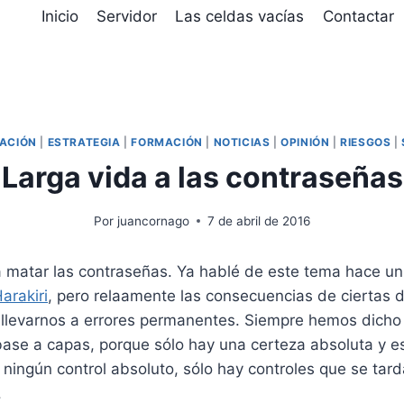
D
Inicio
Servidor
Las celdas vacías
Contactar
IACIÓN
|
ESTRATEGIA
|
FORMACIÓN
|
NOTICIAS
|
OPINIÓN
|
RIESGOS
|
¡Larga vida a las contraseñas
Por
juancornago
7 de abril de 2016
 matar las contraseñas. Ya hablé de este tema hace u
arakiri
, pero relaamente las consecuencias de ciertas 
 llevarnos a errores permanentes. Siempre hemos dicho
base a capas, porque sólo hay una certeza absoluta y e
ningún control absoluto, sólo hay controles que se tar
.