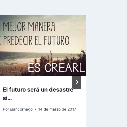
El futuro será un desastre
Bitdefe
si…
puertas
constru
Por
juancornago
14 de marzo de 2017
real
Por
juanco