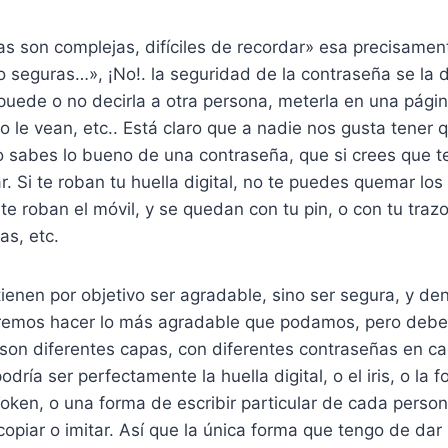
 son complejas, difíciles de recordar» esa precisament
seguras…», ¡No!. la seguridad de la contraseña se la da
 puede o no decirla a otra persona, meterla en una págin
 le vean, etc.. Está claro que a nadie nos gusta tener 
o sabes lo bueno de una contraseña, que si crees que t
. Si te roban tu huella digital, no te puedes quemar lo
te roban el móvil, y se quedan con tu pin, o con tu traz
as, etc.
ienen por objetivo ser agradable, sino ser segura, y den
dremos hacer lo más agradable que podamos, pero deb
son diferentes capas, con diferentes contraseñas en ca
ría ser perfectamente la huella digital, o el iris, o la f
Token, o una forma de escribir particular de cada person
copiar o imitar. Así que la única forma que tengo de dar