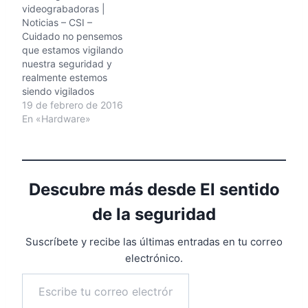
videograbadoras |
nada, no te quejes con
que saben. Origen:
Noticias – CSI –
los resultados.
Experimento muestra
Cuidado no pensemos
Siempre…
uso de credenciales
que estamos vigilando
robadas | Noticias…
nuestra seguridad y
realmente estemos
siendo vigilados
nosotros mismos. La
19 de febrero de 2016
entrada de cada más
En «Hardware»
dispositivos que nos
"facilitan" la vida, puede
que la estén haciendo
cada vez más
Descubre más desde El sentido
complicada. Protégete o
pide ayuda, pero vigila
de la seguridad
por tu propia seguridad
en todos los aspectos.
Suscríbete y recibe las últimas entradas en tu correo
Origen:…
electrónico.
Escribe tu correo electrónico…
Suscribirse