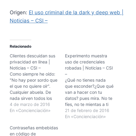
Origen:
El uso criminal de la dark y deep web |
Noticias – CSI –
Relacionado
Clientes descuidan sus
Experimento muestra
privacidad en línea |
uso de credenciales
Noticias – CSI –
robadas | Noticias – CSI
Como siempre he oído:
–
"No hay peor sordo que
¿Qué no tienes nada
el que no quiere oír".
que esconder?¿Que qué
Cualquier abuela. De
van a hacer con tu
nada sirven todos los
datos? pues mira. No te
tutoriales, cursos de
4 de marzo de 2016
fíes, no te mientas a ti
formación, personas con
En «Concienciación»
mismo, actúa y
21 de febrero de 2016
las que hablar,
protégete. Tu
En «Concienciación»
empresas que contratar,
información vale dinero,
Contraseñas embebidas
que si sabes que estás
aunque tú no sepas
en código de
mal, pero no haces
cómo hacerlo, otros sí