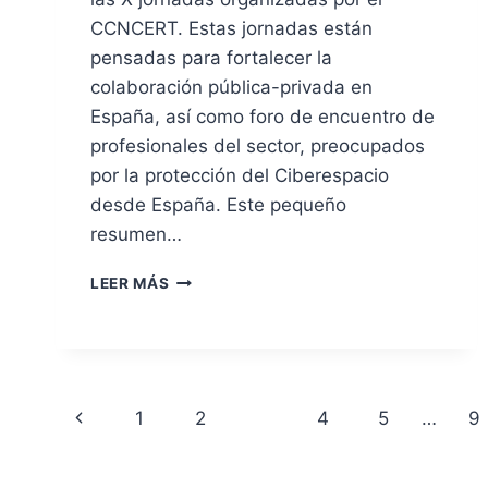
CCNCERT. Estas jornadas están
pensadas para fortalecer la
colaboración pública-privada en
España, así como foro de encuentro de
profesionales del sector, preocupados
por la protección del Ciberespacio
desde España. Este pequeño
resumen…
X
LEER MÁS
JORNADAS
DEL
CCNCERT
Navegación
Página
1
2
3
4
5
…
9
de
anterior