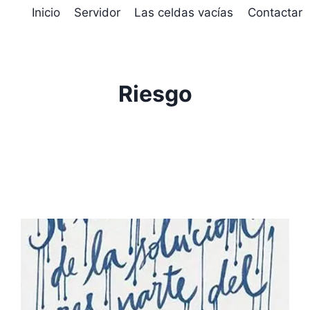
D
Inicio
Servidor
Las celdas vacías
Contactar
Riesgo