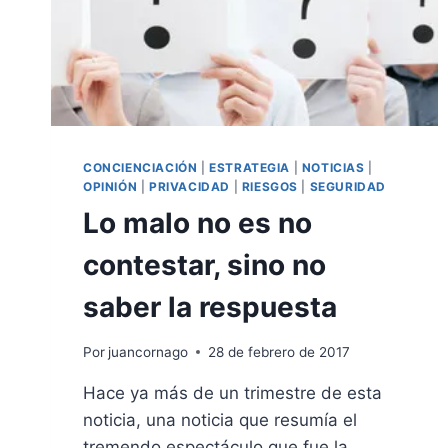
CONCIENCIACIÓN
|
ESTRATEGIA
|
NOTICIAS
|
OPINIÓN
|
PRIVACIDAD
|
RIESGOS
|
SEGURIDAD
Lo malo no es no
contestar, sino no
saber la respuesta
Por
juancornago
28 de febrero de 2017
Hace ya más de un trimestre de esta
noticia, una noticia que resumía el
tremendo espectáculo que fue la