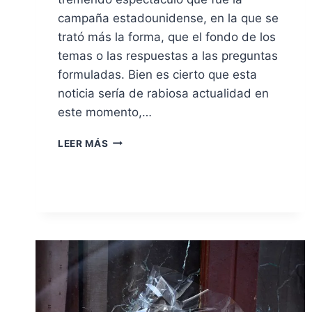
campaña estadounidense, en la que se
trató más la forma, que el fondo de los
temas o las respuestas a las preguntas
formuladas. Bien es cierto que esta
noticia sería de rabiosa actualidad en
este momento,…
LO
LEER MÁS
MALO
NO
ES
NO
CONTESTAR,
SINO
NO
SABER
LA
RESPUESTA