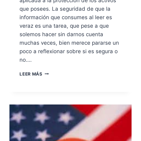
aplicada a la protección de los activos
que posees. La seguridad de que la
información que consumes al leer es
veraz es una tarea, que pese a que
solemos hacer sin darnos cuenta
muchas veces, bien merece pararse un
poco a reflexionar sobre si es segura o
no….
LEER
LEER MÁS
CON
SEGURIDAD.
EVALUACIÓN
DE
LA
INFORMACIÓN