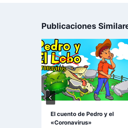
Publicaciones Similar
…se
 hasta
l de 2016
El cuento de Pedro y el
«Coronavirus»