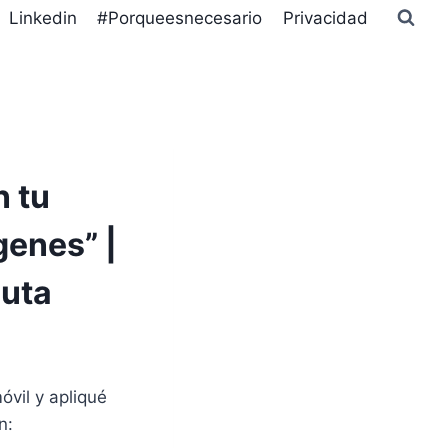
Linkedin
#Porqueesnecesario
Privacidad
n tu
enes” |
auta
óvil y apliqué
n: