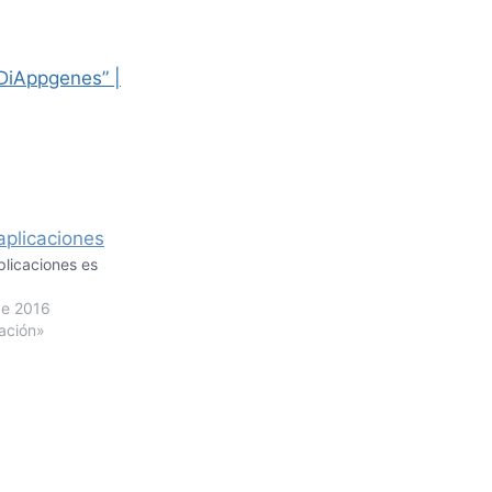
DiAppgenes” |
plicaciones es
de 2016
ación»