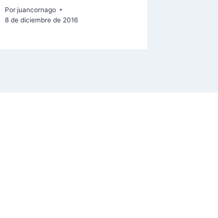
Por
juancornago
Por
juanco
8 de diciembre de 2016
26 de agos