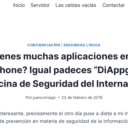
D
Inicio
Servidor
Las celdas vacías
Contactar
CONCIENCIACIÓN
|
SEGURIDAD LÓGICA
enes muchas aplicaciones e
hone? Igual padeces “DiAppg
cina de Seguridad del Intern
Por
juancornago
23 de febrero de 2016
nteresante, precisamente el otro día puse a dieta a mi m
de prevención en materia de seguridad de la informació