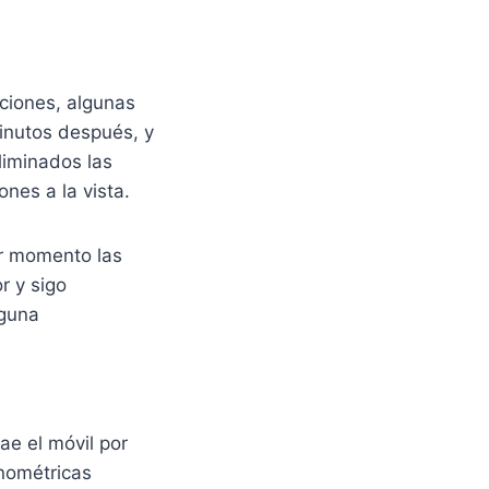
aciones, algunas
inutos después, y
liminados las
ones a la vista.
r momento las
r y sigo
lguna
ae el móvil por
onométricas