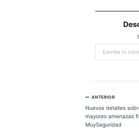
Desc
S
Escribe tu correo electrónico…
Navegación
ANTERIOR
Nuevos detalles sobr
de
mayores amenazas fi
entradas
MuySeguridad