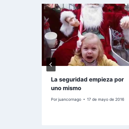
al: sí,
egiendo
letas |
ial
La seguridad empieza por
uno mismo
Por
juancornago
17 de mayo de 2016