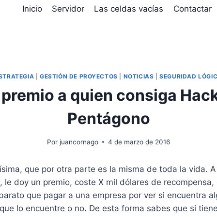
D
Inicio
Servidor
Las celdas vacías
Contactar
STRATEGIA
|
GESTIÓN DE PROYECTOS
|
NOTICIAS
|
SEGURIDAD LÓGI
 premio a quien consiga Hack
Pentágono
Por
juancornago
4 de marzo de 2016
sima, que por otra parte es la misma de toda la vida. A
o, le doy un premio, coste X mil dólares de recompensa
arato que pagar a una empresa por ver si encuentra al
que lo encuentre o no. De esta forma sabes que si tienes