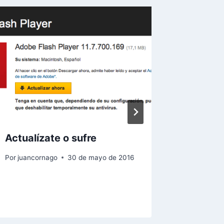
Actualízate o sufre
Evalúa…
DECIDE
Por
juancornago
30 de mayo de 2016
Por
juanco
15 de novi