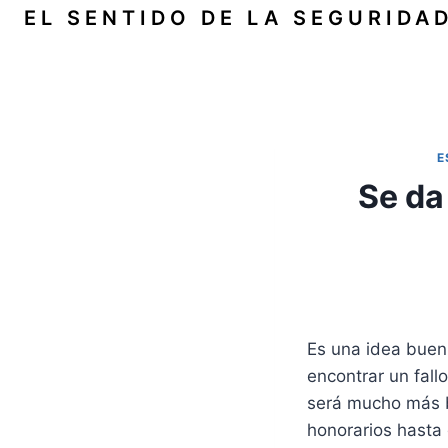
Saltar
EL SENTIDO DE LA SEGURIDA
al
contenido
E
Se da
Es una idea buení
encontrar un fall
será mucho más b
honorarios hasta 