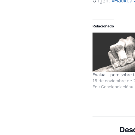
Origen:
«Hackea a
Relacionado
Evalúa… pero sobre 
15 de noviembre de 
En «Concienciación»
Desc