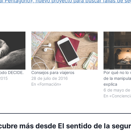
l Pentágono», nuevo proyecto para buscar fallas de se
todo DECIDE.
Consejos para viajeros
Por qué no lo 
2015
28 de julio de 2016
de la manipula
En «Formación»
explica
6 de mayo de
En «Concienci
ubre más desde El sentido de la segu