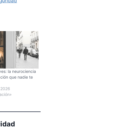
guridad
ves: la neurociencia
ción que nadie te
 2026
ación»
ridad