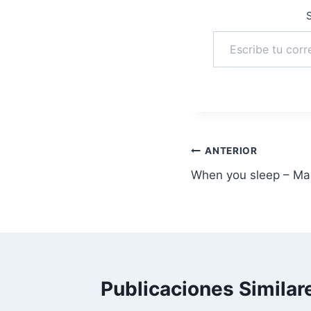
S
Escribe tu correo electrónico…
Navegación
ANTERIOR
When you sleep – Ma
de
entradas
Publicaciones Similar