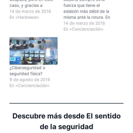
caso, y gracias a
fuerza que tiene el
investigaciones para la
14 de marzo de 2016
eslabón más débil de la
creación de soldados
En «Hardware»
misma ante la rotura. En
más fuertes, más
este caso, no debemos
14 de marzo de 2016
capaces y más
de olvidar que la
En «Concienciación»
eficientes, podremos
inserción de dispositivos
beneficiarnos de su
vulnerables en los
aplicación práctica al
perímetros de una
mundo civil. La parte
empresa, puede hacer
negativa por el
que todas las defensas
momento es el precio y
que tienen la misma…
¿Ciberseguridad o
la…
seguridad física?
9 de agosto de 2016
En «Concienciación»
Descubre más desde El sentido
de la seguridad