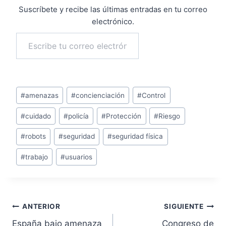
Suscríbete y recibe las últimas entradas en tu correo
electrónico.
Escribe tu correo electrónico…
Suscribirse
Etiquetas
#
amenazas
#
concienciación
#
Control
de
#
cuidado
#
policía
#
Protección
#
Riesgo
la
entrada:
#
robots
#
seguridad
#
seguridad física
#
trabajo
#
usuarios
Navegación
ANTERIOR
SIGUIENTE
España bajo amenaza
Congreso de