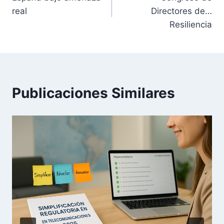
de
real
Directores de…
entradas
Resiliencia
Publicaciones Similares