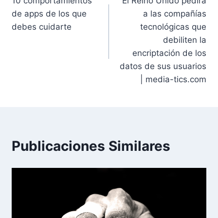
10 comportamientos
El Reino Unido pedirá
de
de apps de los que
a las compañías
entradas
debes cuidarte
tecnológicas que
debiliten la
encriptación de los
datos de sus usuarios
| media-tics.com
Publicaciones Similares