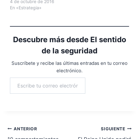
4 de octubre de 2016
En «Estrategia»
Descubre más desde El sentido
de la seguridad
Suscríbete y recibe las últimas entradas en tu correo
electrónico.
Escribe tu correo electrónico…
Suscribirse
Navegación
ANTERIOR
SIGUIENTE