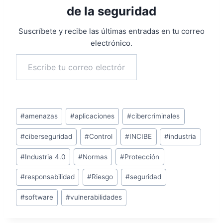
de la seguridad
Suscríbete y recibe las últimas entradas en tu correo
electrónico.
Escribe tu correo electrónico…
Suscribirse
Etiquetas
#
amenazas
#
aplicaciones
#
cibercriminales
de
#
ciberseguridad
#
Control
#
INCIBE
#
industria
la
entrada:
#
Industria 4.0
#
Normas
#
Protección
#
responsabilidad
#
Riesgo
#
seguridad
#
software
#
vulnerabilidades