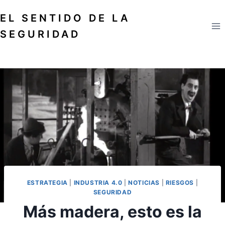
Saltar
EL SENTIDO DE LA
al
contenido
SEGURIDAD
ESTRATEGIA
|
INDUSTRIA 4.0
|
NOTICIAS
|
RIESGOS
|
SEGURIDAD
Más madera, esto es la