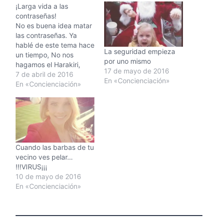
¡Larga vida a las
contraseñas!
No es buena idea matar
las contraseñas. Ya
hablé de este tema hace
La seguridad empieza
un tiempo, No nos
por uno mismo
hagamos el Harakiri,
17 de mayo de 2016
pero relaamente las
7 de abril de 2016
En «Concienciación»
consecuencias de
En «Concienciación»
ciertas de nuestras
acciones podrían
llevarnos a errores
permanentes. Siempre
hemos dicho que la
seguridad se construye
Cuando las barbas de tu
en base a capas,
vecino ves pelar…
porque sólo hay una…
!!!VIRUS¡¡¡
10 de mayo de 2016
En «Concienciación»