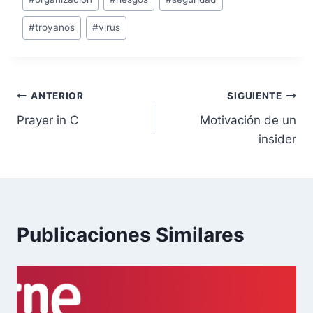
#
troyanos
#
virus
Navegación
ANTERIOR
SIGUIENTE
Prayer in C
Motivación de un
de
insider
entradas
Publicaciones Similares