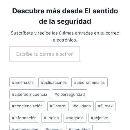
Descubre más desde El sentido
de la seguridad
Suscríbete y recibe las últimas entradas en tu correo
electrónico.
Escribe tu correo electrónico…
Suscribirse
Etiquetas
#
amenazas
#
aplicaciones
#
cibercriminales
de
#
ciberdelincuencia
#
ciberseguridad
la
entrada:
#
concienciación
#
Control
#
cuidado
#
Dirdex
#
información
#
Lógica
#
negocio
#
objetivo
#
organización
#
riesgos
#
seguridad