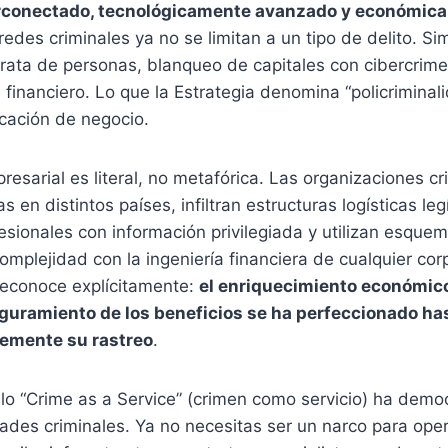
rconectado, tecnológicamente avanzado y económic
 redes criminales ya no se limitan a un tipo de delito. S
trata de personas, blanqueo de capitales con cibercrime
financiero. Lo que la Estrategia denomina “policriminal
ficación de negocio.
resarial es literal, no metafórica. Las organizaciones c
en distintos países, infiltran estructuras logísticas leg
esionales con información privilegiada y utilizan esqu
complejidad con la ingeniería financiera de cualquier cor
reconoce explícitamente:
el enriquecimiento económico 
seguramiento de los beneficios se ha perfeccionado ha
memente su rastreo
.
o “Crime as a Service” (crimen como servicio) ha democ
ades criminales. Ya no necesitas ser un narco para ope