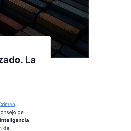
zado. La
 Crimen
Consejo de
Inteligencia
n de