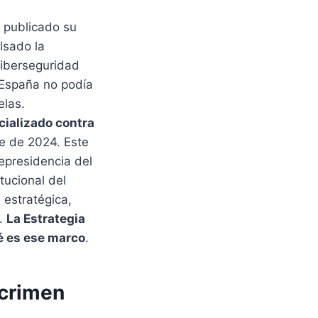
 publicado su
lsado la
ciberseguridad
 España no podía
elas.
cializado contra
e de 2024. Este
epresidencia del
tucional del
 estratégica,
s.
La Estrategia
té es ese marco
.
 crimen