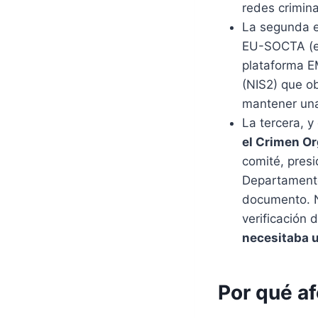
redes crimin
La segunda 
EU-SOCTA (ev
plataforma E
(NIS2) que o
mantener una
La tercera, y
el Crimen Or
comité, presi
Departamento
documento. No
verificación 
necesitaba u
Por qué af