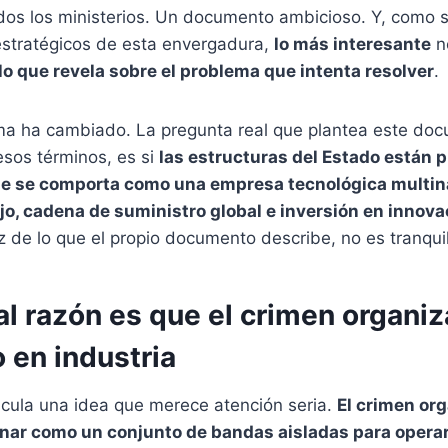
dos los ministerios. Un documento ambicioso. Y, como 
stratégicos de esta envergadura,
lo más interesante
no
lo que revela sobre el problema que intenta resolver
.
ma ha cambiado. La pregunta real que plantea este do
esos términos, es si
las estructuras del Estado están 
ue se comporta como una empresa tecnológica multin
ajo, cadena de suministro global e inversión en innova
uz de lo que el propio documento describe, no es tranqui
al razón es que el crimen organi
 en industria
icula una idea que merece atención seria.
El crimen or
onar como un conjunto de bandas aisladas para opera