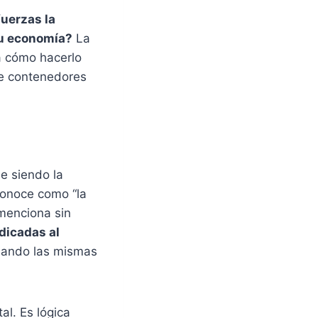
uerzas la
tu economía?
La
la cómo hacerlo
de contenedores
e siendo la
conoce como “la
menciona sin
dicadas al
hando las mismas
al. Es lógica