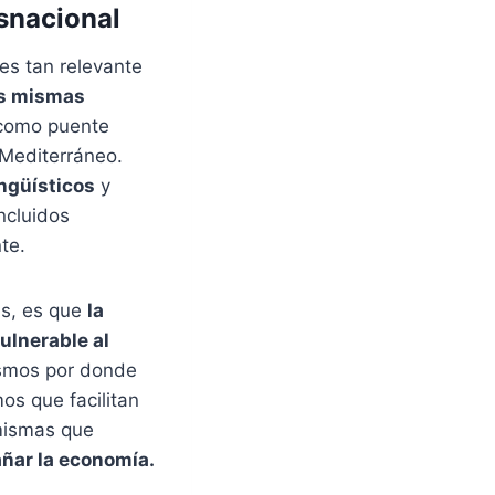
snacional
es tan relevante
as mismas
omo puente
 Mediterráneo.
ingüísticos
y
ncluidos
te.
is, es que
la
ulnerable al
ismos por donde
os que facilitan
 mismas que
ñar la economía.