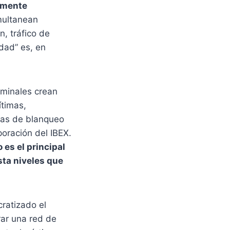
amente
imultanean
n, tráfico de
idad” es, en
riminales crean
ítimas,
emas de blanqueo
poración del IBEX.
es el principal
sta niveles que
ratizado el
rar una red de