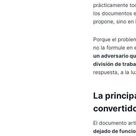
prácticamente to
los documentos e
propone, sino en
Porque el proble
no la formule en 
un adversario q
división de trab
respuesta, a la l
La princip
convertido
El documento art
dejado de funci