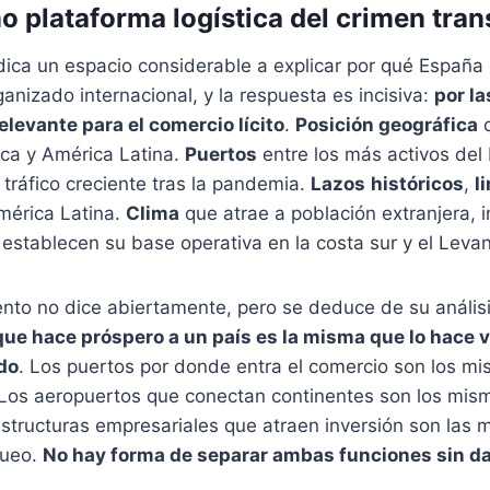
 plataforma logística del crimen tran
ica un espacio considerable a explicar por qué España 
ganizado internacional, y la respuesta es incisiva:
por l
elevante para el comercio lícito
.
Posición geográfica
c
ica y América Latina.
Puertos
entre los más activos del
tráfico creciente tras la pandemia.
Lazos
históricos
,
l
érica Latina.
Clima
que atrae a población extranjera, i
establecen su base operativa en la costa sur y el Levan
nto no dice abiertamente, pero se deduce de su anális
que hace próspero a un país es la misma que lo hace v
do
. Los puertos por donde entra el comercio son los m
 Los aeropuertos que conectan continentes son los mism
 estructuras empresariales que atraen inversión son las
queo.
No hay forma de separar ambas funciones sin da