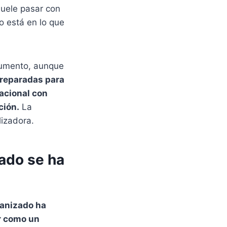
suele pasar con
 está en lo que
cumento, aunque
preparadas para
acional con
ción.
La
lizadora.
zado se ha
ganizado ha
r como un