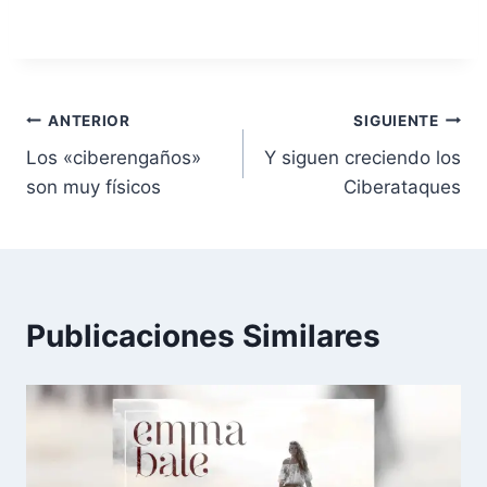
Navegación
ANTERIOR
SIGUIENTE
Los «ciberengaños»
Y siguen creciendo los
de
son muy físicos
Ciberataques
entradas
Publicaciones Similares