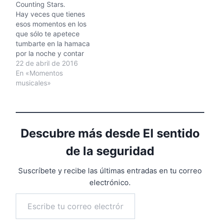
Counting Stars.
Hay veces que tienes
esos momentos en los
que sólo te apetece
tumbarte en la hamaca
por la noche y contar
estrellas. Counting Star,
22 de abril de 2016
en las voces de Lost
En «Momentos
Frequencies, Te pongo
musicales»
la letra por si quieres
cantarla a la vez que
descansas un rato
(cortesía de AZLyrics)
Descubre más desde El sentido
"Counting Stars"
[Chorus:]…
de la seguridad
Suscríbete y recibe las últimas entradas en tu correo
electrónico.
Escribe tu correo electrónico…
Suscribirse