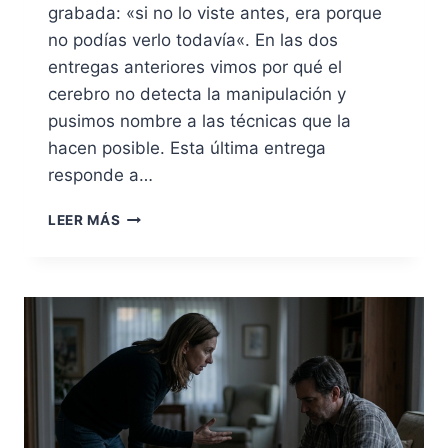
grabada: «si no lo viste antes, era porque
no podías verlo todavía«. En las dos
entregas anteriores vimos por qué el
cerebro no detecta la manipulación y
pusimos nombre a las técnicas que la
hacen posible. Esta última entrega
responde a…
CÓMO
LEER MÁS
CONSTRUIR
RESISTENCIA
A
LA
MANIPULACIÓN:
LO
QUE
DICE
LA
INVESTIGACIÓN