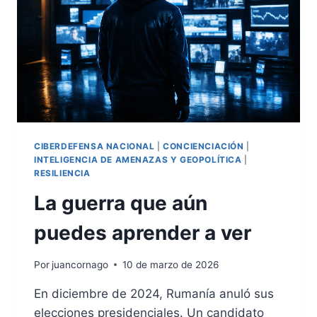
CON
SEÑAL
DETECTABLE
CIBERDEFENSA NACIONAL
|
CONCIENCIACIÓN
|
INTELIGENCIA DE AMENAZAS Y GEOPOLÍTICA
|
RESILIENCIA
La guerra que aún
puedes aprender a ver
Por
juancornago
10 de marzo de 2026
En diciembre de 2024, Rumanía anuló sus
elecciones presidenciales. Un candidato