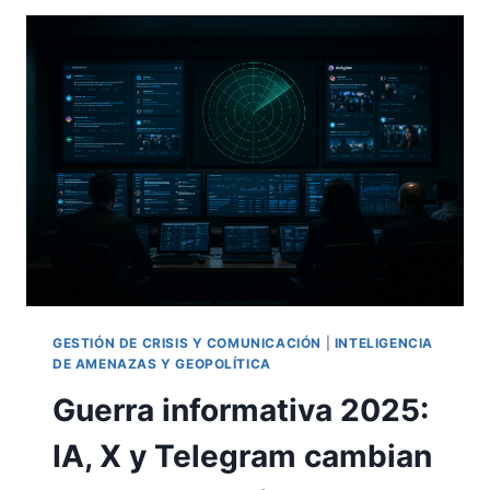
TÉCNICAS,
TÁCTICAS
Y
PODER
BLANDO
EN
LA
ERA
DE
LA
DESINFORMACIÓN
GESTIÓN DE CRISIS Y COMUNICACIÓN
|
INTELIGENCIA
DE AMENAZAS Y GEOPOLÍTICA
Guerra informativa 2025:
IA, X y Telegram cambian