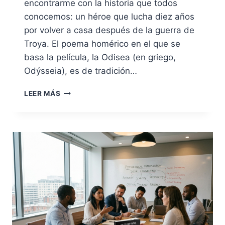
encontrarme con la historia que todos
conocemos: un héroe que lucha diez años
por volver a casa después de la guerra de
Troya. El poema homérico en el que se
basa la película, la Odisea (en griego,
Odýsseia), es de tradición…
HOMERO,
LEER MÁS
HUXLEY
Y
ORWELL
HABLABAN
DEL
MISMO
PROBLEMA