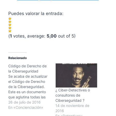
Puedes valorar la entrada:
(
1
votes, average:
5,00
out of 5)
Relacionado
Código de Derecho de
la Ciberseguridad
Se acaba de actualizar
el Código de Derecho
de la Ciberseguridad.
¿ Ciber-Detectives o
Este es un documento
consultores de
que aglutina todas las
Ciberseguridad ?
normas existentes en el
26 de julio de 2016
14 de noviembre de
mundo de la
En «Concienciación»
2016
ciberseguridad. Aquí
En «Detectives»