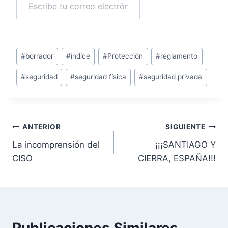
Suscribirse
Etiquetas
#
borrador
#
índice
#
Protección
#
reglamento
de
#
seguridad
#
seguridad física
#
seguridad privada
la
entrada:
Navegación
ANTERIOR
SIGUIENTE
La incomprensión del
¡¡¡SANTIAGO Y
de
CISO
CIERRA, ESPAÑA!!!
entradas
Publicaciones Similares