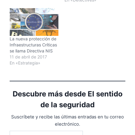
podremos encontrarnos
ámbitos tan dispares,
pero similares en el uso
y tratamientos de los
sistemas de información
como: La Constitución
Española. La…
La nueva protección de
Infraestructuras Críticas
se llama Directiva NIS
11 de abril de 2017
En «Estrategia»
Descubre más desde El sentido
de la seguridad
Suscríbete y recibe las últimas entradas en tu correo
electrónico.
Escribe tu correo electrónico…