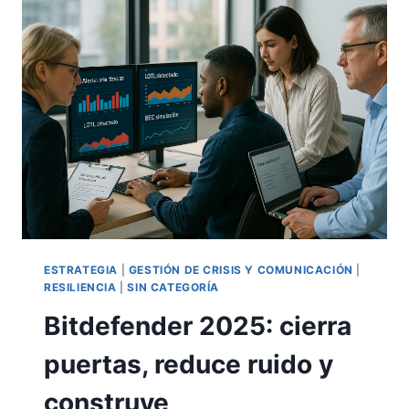
90%
MÁS
RÁPIDO,
¿POR
QUÉ
NO
SE
CONSIGUE
UN
90%
MÁS
DE
ÉXITO?
ESTRATEGIA
|
GESTIÓN DE CRISIS Y COMUNICACIÓN
|
RESILIENCIA
|
SIN CATEGORÍA
Bitdefender 2025: cierra
puertas, reduce ruido y
construye